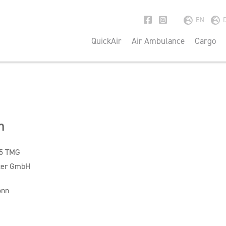
EN
QuickAir
Air Ambulance
Cargo
m
 5 TMG
rter GmbH
onn