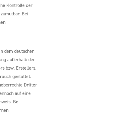
che Kontrolle der
t zumutbar. Bei
nen.
gen dem deutschen
tung außerhalb der
s bzw. Erstellers.
rauch gestattet.
heberrechte Dritter
dennoch auf eine
nweis. Bei
rnen.