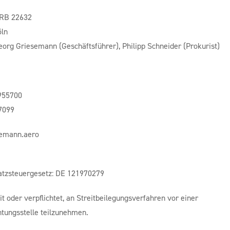
HRB 22632
öln
eorg Griesemann (Geschäftsführer), Philipp Schneider (Prokurist)
 955700
7099
semann.aero
tzsteuergesetz: DE 121970279
it oder verpflichtet, an Streitbeilegungsverfahren vor einer
htungsstelle teilzunehmen.