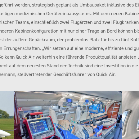
führt werden, strategisch geplant als Umbaupaket inklusive des E
eiteiligen medizinischen Geräteeinbausystems. Mit dem neuen Kabine
nischen Teams, einschließlich zwei Flugärzten und zwei Flugkranken
 anderen Kabinenkonfiguration mit nur einer Trage an Bord können b
ist der äußere Gepäckraum, der problemlos Platz für bis zu fünf Koffe
n Errungenschaften. „Wir setzen auf eine moderne, effiziente und gu
 kann Quick Air weiterhin eine führende Produktqualität anbieten und
t auf dem neuesten Stand der Technik sind eine Investition in die 
esemann, stellvertretender Geschäftsführer von Quick Air.